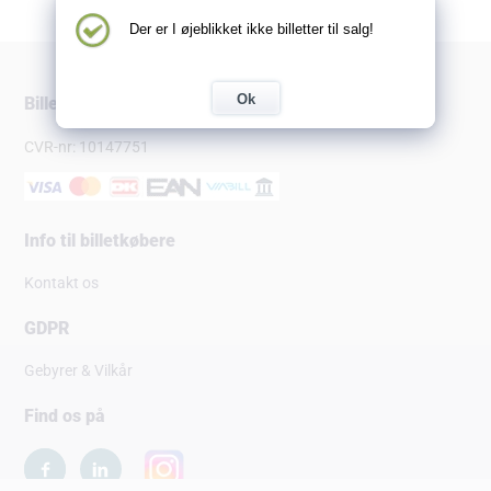
Der er I øjeblikket ikke billetter til salg!
Ok
Billetsalg.dk
CVR-nr: 10147751
Info til billetkøbere
Kontakt os
GDPR
Gebyrer & Vilkår
Find os på