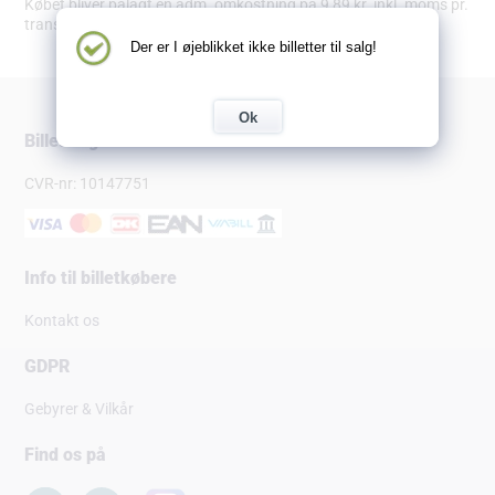
Købet bliver pålagt en adm. omkostning på 9,89 kr. inkl. moms pr.
transaktion.
Der er I øjeblikket ikke billetter til salg!
Ok
Billetsalg.dk
CVR-nr: 10147751
Info til billetkøbere
Kontakt os
GDPR
Gebyrer & Vilkår
Find os på