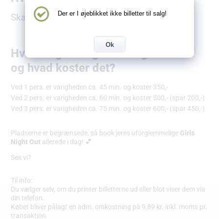
Der er I øjeblikket ikke billetter til salg!
Skærgårdsparken 44, 8250 Egå
Ok
Hvor lang tid tager arrangementet
og hvad koster det?
Ved 1 pers. er varigheden ca. 45 min. og koster 350,-
Ved 2 pers. er varigheden ca. 60 min. og koster 500,- (spar 200,-)
Ved 3 pers. er varigheden ca. 75 min. og koster 600,- (spar 450,-)
Pladserne er begrænsede, så book jeres uforglemmelige
Girls
Night Out
allerede i dag! 💕
Ses vi?
Til info:
Du vælger selv, om du printer billetterne ud eller blot viser dem via
din telefon.
Købet bliver pålagt en adm. omkostning på 9,89 kr. inkl. moms pr.
transaktion.