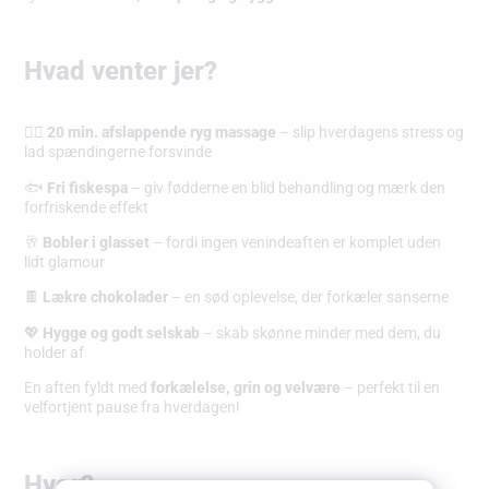
Hvad venter jer?
💆‍♀️
20 min. afslappende ryg massage
– slip hverdagens stress og
lad spændingerne forsvinde
🐟
Fri fiskespa
– giv fødderne en blid behandling og mærk den
forfriskende effekt
🥂
Bobler i glasset
– fordi ingen venindeaften er komplet uden
lidt glamour
🍫
Lækre chokolader
– en sød oplevelse, der forkæler sanserne
💖
Hygge og godt selskab
– skab skønne minder med dem, du
holder af
En aften fyldt med
forkælelse, grin og velvære
– perfekt til en
velfortjent pause fra hverdagen!
Hvor?