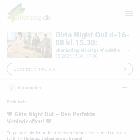
Girls Night Out d-16-
08 kl.15.30:
Skønhed Og Fiskespa Af Sabrina
·
16-
08-2025 15:30 - 17:00
Læs mere om eventet
Information
Beskrivelse
💖 Girls Night Out – Den Perfekte
Venindeaften! 💖
Tag dine veninder under armen og forkæl jer selv med en aften
fyldt med
luksus, afslapning og hygge!