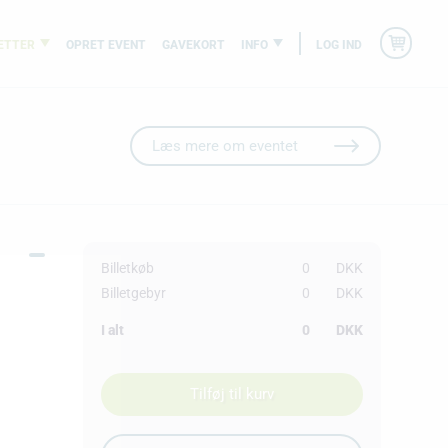
ETTER
OPRET EVENT
GAVEKORT
INFO
LOG IND
Læs mere om eventet
Billetkøb
0
DKK
Billetgebyr
0
DKK
I alt
0
DKK