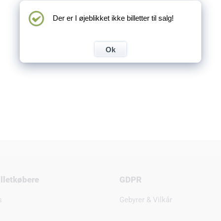
Der er I øjeblikket ikke billetter til salg!
Ok
billetkøbere
GDPR
s
Gebyrer & Vilkår