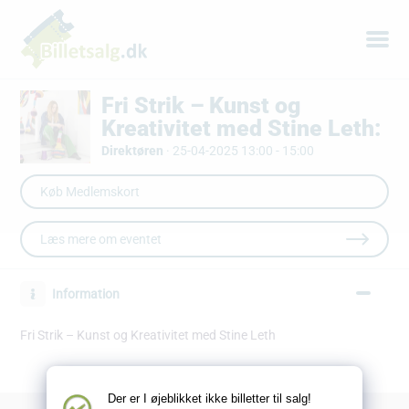
Fri Strik – Kunst og
Kreativitet med Stine Leth:
Direktøren
·
25-04-2025 13:00 - 15:00
Læs mere om eventet
Information
Fri Strik – Kunst og Kreativitet med Stine Leth
Der er I øjeblikket ikke billetter til salg!