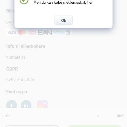
Men du kan købe medlemsskab her
Billetsalg.dk
Ok
CVR-nr: 10147751
Info til billetkøbere
Kontakt os
GDPR
Gebyrer & Vilkår
Find os på
I alt
0
DKK