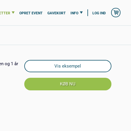
ETTER
OPRET EVENT
GAVEKORT
INFO
LOG IND
en og 1 år