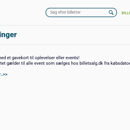
BILL
inger
med et gavekort til oplevelser eller events!
rtet gælder til alle event som sælges hos billetsalg.dk fra købsdato
..>>