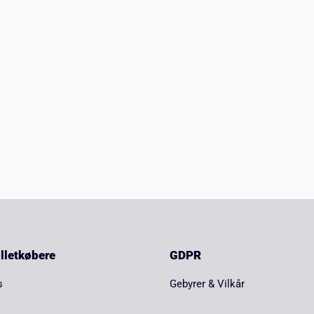
billetkøbere
GDPR
s
Gebyrer & Vilkår