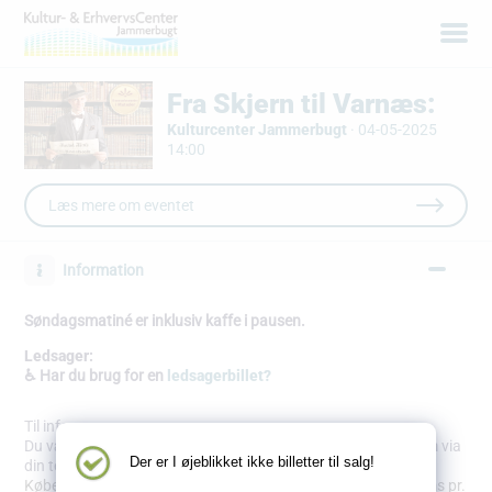
Fra Skjern til Varnæs:
Kulturcenter Jammerbugt
·
04-05-2025
14:00
Læs mere om eventet
Information
Søndagsmatiné er inklusiv kaffe i pausen.
Ledsager
:
♿ Har du brug for en
ledsagerbillet?
Til info:
Du vælger selv, om du printer billetterne ud eller blot viser dem via
Der er I øjeblikket ikke billetter til salg!
din telefon.
Købet bliver pålagt en adm. omkostning på 9,89 kr. inkl. moms pr.