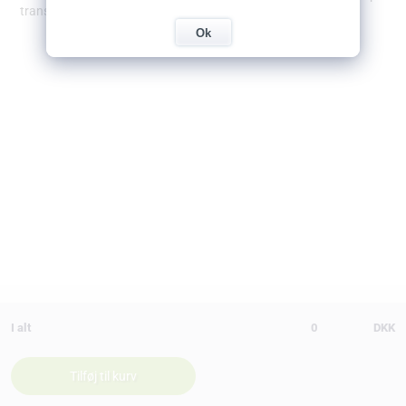
transaktion.
Ok
I alt
0
DKK