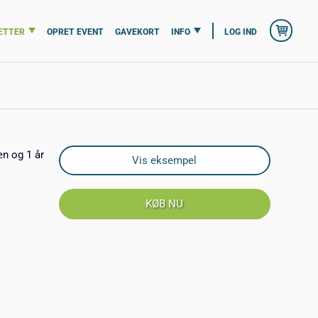
ETTER
OPRET EVENT
GAVEKORT
INFO
LOG IND
en og 1 år