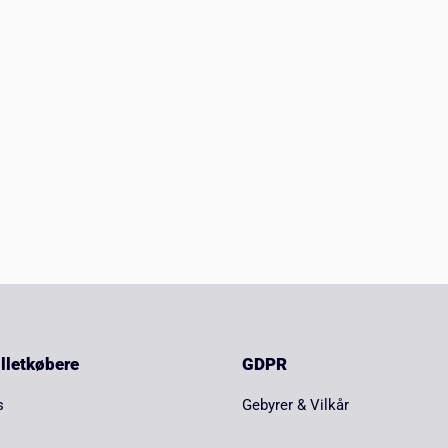
billetkøbere
GDPR
s
Gebyrer & Vilkår