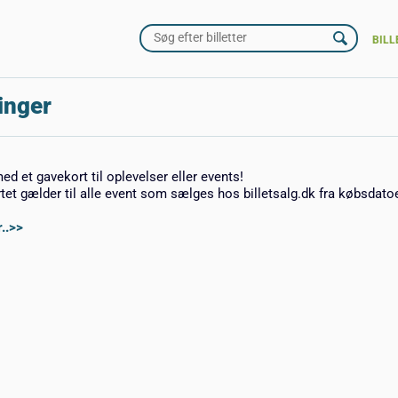
BILL
inger
med et gavekort til oplevelser eller events!
rtet gælder til alle event som sælges hos billetsalg.dk fra købsdato
..>>