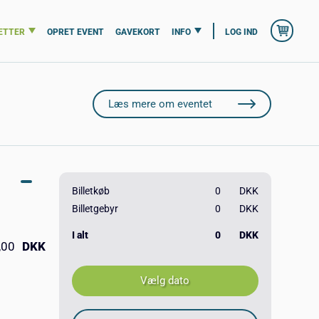
ETTER
OPRET EVENT
GAVEKORT
INFO
LOG IND
Læs mere om eventet
Billetkøb
0
DKK
Billetgebyr
0
DKK
I alt
0
DKK
,00
DKK