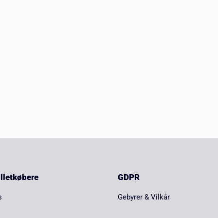
billetkøbere
GDPR
s
Gebyrer & Vilkår