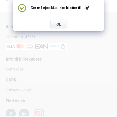
Der er I øjeblikket ikke billetter til salg!
Ok
Billetsalg.dk
CVR-nr: 10147751
Info til billetkøbere
Kontakt os
GDPR
Gebyrer & Vilkår
Find os på