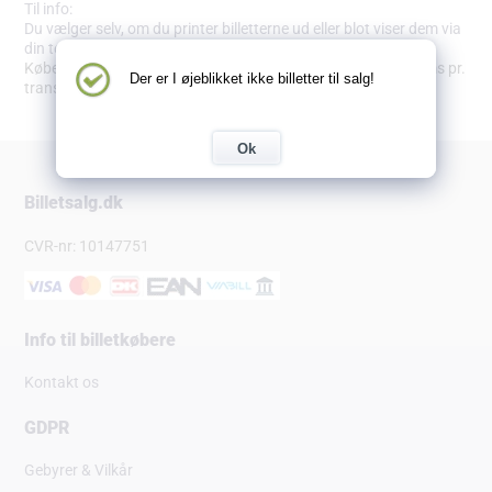
Til info:
Du vælger selv, om du printer billetterne ud eller blot viser dem via
din telefon.
Købet bliver pålagt en adm. omkostning på 9,89 kr. inkl. moms pr.
Der er I øjeblikket ikke billetter til salg!
transaktion.
Ok
Billetsalg.dk
CVR-nr: 10147751
Info til billetkøbere
Kontakt os
GDPR
Gebyrer & Vilkår