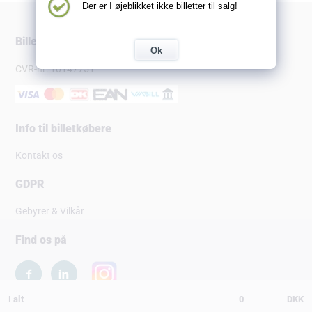
Der er I øjeblikket ikke billetter til salg!
Billetsalg.dk
Ok
CVR-nr: 10147751
Info til billetkøbere
Kontakt os
GDPR
Gebyrer & Vilkår
Find os på
I alt
0
DKK