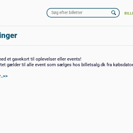
BILL
inger
med et gavekort til oplevelser eller events!
rtet gælder til alle event som sælges hos billetsalg.dk fra købsdato
..>>