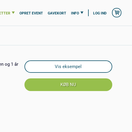
ETTER
OPRET EVENT
GAVEKORT
INFO
LOG IND
en og 1 år