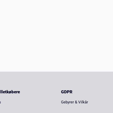
billetkøbere
GDPR
s
Gebyrer & Vilkår