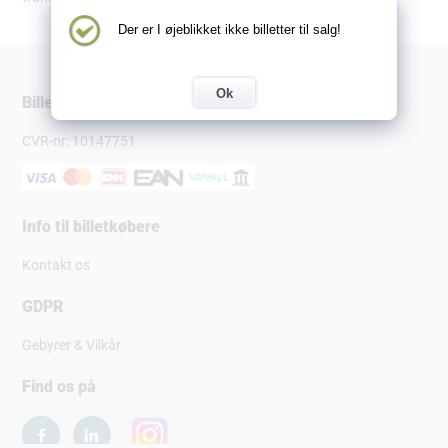
Der er I øjeblikket ikke billetter til salg!
Ok
Billetsalg.dk
CVR-nr: 10147751
Info til billetkøbere
Kontakt os
GDPR
Gebyrer & Vilkår
Find os på