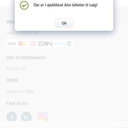
Der er I øjeblikket ikke billetter til salg!
Billetsalg.dk
Ok
CVR-nr: 10147751
Info til billetkøbere
Kontakt os
GDPR
Gebyrer & Vilkår
Find os på