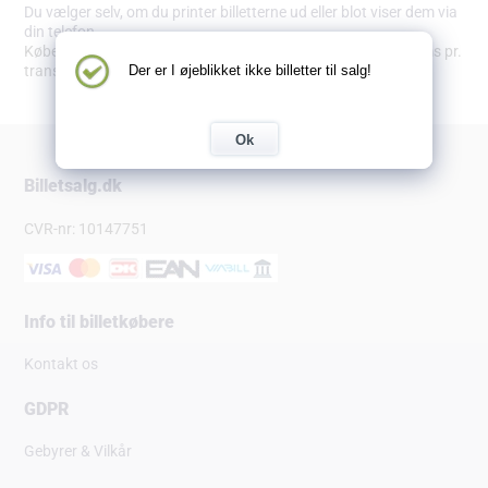
Du vælger selv, om du printer billetterne ud eller blot viser dem via
din telefon.
Købet bliver pålagt en adm. omkostning på 9,89 kr. inkl. moms pr.
Der er I øjeblikket ikke billetter til salg!
transaktion.
Ok
Billetsalg.dk
CVR-nr: 10147751
Info til billetkøbere
Kontakt os
GDPR
Gebyrer & Vilkår