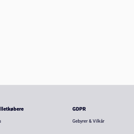
billetkøbere
GDPR
s
Gebyrer & Vilkår