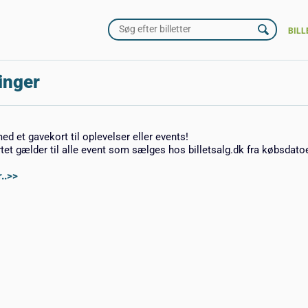
BILL
inger
med et gavekort til oplevelser eller events!
rtet gælder til alle event som sælges hos billetsalg.dk fra købsdato
..>>