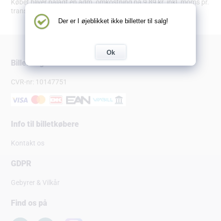
Købet bliver pålagt en adm. omkostning på 9,89 kr. inkl. moms pr.
transaktion.
Der er I øjeblikket ikke billetter til salg!
Ok
Billetsalg.dk
CVR-nr: 10147751
Info til billetkøbere
Kontakt os
GDPR
Gebyrer & Vilkår
Find os på