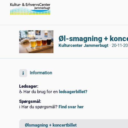
Øl-smagning + konce
Kulturcenter Jammerbugt
·
20-11-20
Information
Ledsager
:
♿ Har du brug for en
ledsagerbillet?
Spørgsmål
:
ℹ️ Har du spørgsmål?
Find svar her
Ølsmagning + koncertbillet