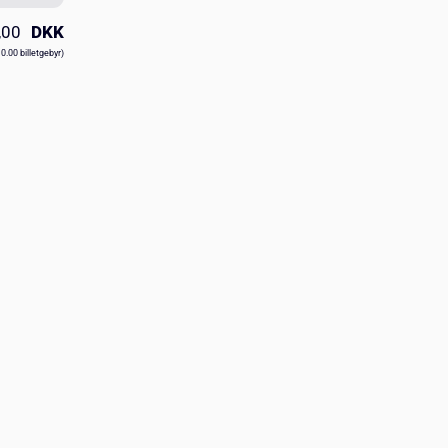
,00
DKK
10.00 billetgebyr)