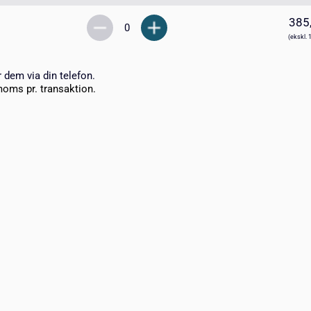
385
(ekskl. 
r dem via din telefon.
moms pr. transaktion.