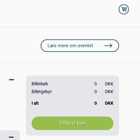
Læs mere om eventet
Billetkøb
0
DKK
Billetgebyr
0
DKK
I alt
0
DKK