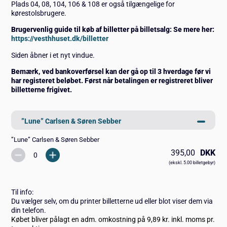
Plads 04, 08, 104, 106 & 108 er også tilgængelige for
kørestolsbrugere.
Brugervenlig guide til køb af billetter på billetsalg: Se mere her:
https://vesthhuset.dk/billetter
Siden åbner i et nyt vindue.
Bemærk, ved bankoverførsel kan der gå op til 3 hverdage før vi
har registeret beløbet. Først når betalingen er registreret bliver
billetterne frigivet.
”Lune” Carlsen & Søren Sebber
”Lune” Carlsen & Søren Sebber
395,00
DKK
(ekskl. 5.00 billetgebyr)
Til info:
Du vælger selv, om du printer billetterne ud eller blot viser dem via
din telefon.
Købet bliver pålagt en adm. omkostning på 9,89 kr. inkl. moms pr.