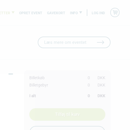
ETTER
OPRET EVENT
GAVEKORT
INFO
LOG IND
Læs mere om eventet
Billetkøb
0
DKK
Billetgebyr
0
DKK
I alt
0
DKK