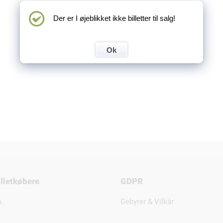
Der er I øjeblikket ikke billetter til salg!
Ok
billetkøbere
GDPR
s
Gebyrer & Vilkår