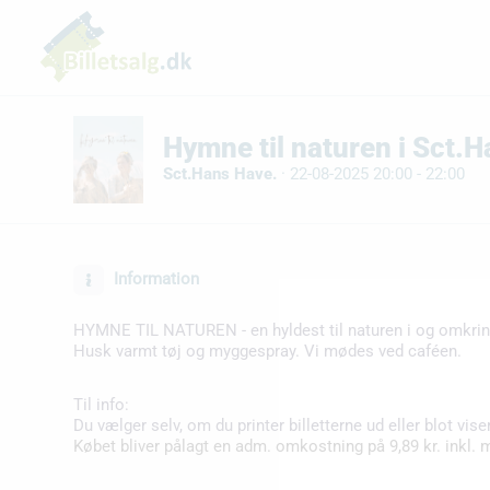
Hymne til naturen i Sct.
Sct.Hans Have.
·
22-08-2025 20:00 - 22:00
Information
HYMNE TIL NATUREN - en hyldest til naturen i og omkring
Husk varmt tøj og myggespray. Vi mødes ved caféen.
Til info:
Du vælger selv, om du printer billetterne ud eller blot vise
Købet bliver pålagt en adm. omkostning på 9,89 kr. inkl. 