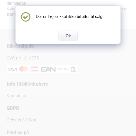
din telefon.
Købet bliver pålagt en adm. omkostning på 9,89 kr. inkl. moms pr.
transaktion.
Der er I øjeblikket ikke billetter til salg!
Ok
Billetsalg.dk
CVR-nr: 10147751
Info til billetkøbere
Kontakt os
GDPR
Gebyrer & Vilkår
Find os på