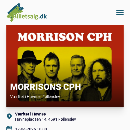
MORRISONS CPH
Værftet i Havnsø
, Føllenslev
Værftet i Havnsø
Havnepladsen 14, 4591 Føllenslev
17-04-2026 18:00