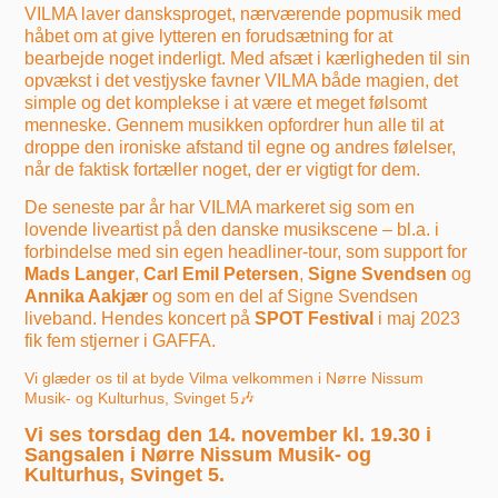
VILMA laver dansksproget, nærværende popmusik med
håbet om at give lytteren en forudsætning for at
bearbejde noget inderligt. Med afsæt i kærligheden til sin
opvækst i det vestjyske favner VILMA både magien, det
simple og det komplekse i at være et meget følsomt
menneske. Gennem musikken opfordrer hun alle til at
droppe den ironiske afstand til egne og andres følelser,
når de faktisk fortæller noget, der er vigtigt for dem.
De seneste par år har VILMA markeret sig som en
lovende liveartist på den danske musikscene – bl.a. i
forbindelse med sin egen headliner-tour, som support for
Mads Langer
,
Carl Emil Petersen
,
Signe Svendsen
og
Annika Aakjær
og som en del af Signe Svendsen
liveband. Hendes koncert på
SPOT Festival
i maj 2023
fik fem stjerner i GAFFA.
Vi glæder os til at byde Vilma velkommen i Nørre Nissum
Musik- og Kulturhus, Svinget 5🎶
Vi ses torsdag den 14. november kl. 19.30 i
Sangsalen i Nørre Nissum Musik- og
Kulturhus, Svinget 5.