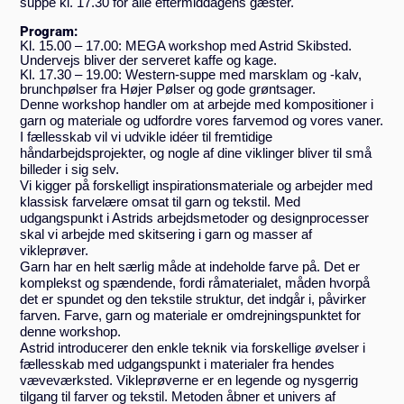
suppe kl. 17.30 for alle eftermiddagens gæster.
Program:
Kl. 15.00 – 17.00: MEGA workshop med Astrid Skibsted.
Undervejs bliver der serveret kaffe og kage.
Kl. 17.30 – 19.00: Western-suppe med marsklam og -kalv,
brunchpølser fra Højer Pølser og gode grøntsager.
Denne workshop handler om at arbejde med kompositioner i
garn og materiale og udfordre vores farvemod og vores vaner.
I fællesskab vil vi udvikle idéer til fremtidige
håndarbejdsprojekter, og nogle af dine viklinger bliver til små
billeder i sig selv.
Vi kigger på forskelligt inspirationsmateriale og arbejder med
klassisk farvelære omsat til garn og tekstil. Med
udgangspunkt i Astrids arbejdsmetoder og designprocesser
skal vi arbejde med skitsering i garn og masser af
vikleprøver.
Garn har en helt særlig måde at indeholde farve på. Det er
komplekst og spændende, fordi råmaterialet, måden hvorpå
det er spundet og den tekstile struktur, det indgår i, påvirker
farven. Farve, garn og materiale er omdrejningspunktet for
denne workshop.
Astrid introducerer den enkle teknik via forskellige øvelser i
fællesskab med udgangspunkt i materialer fra hendes
væveværksted. Vikleprøverne er en legende og nysgerrig
tilgang til farver og tekstil. Metoden åbner et univers af