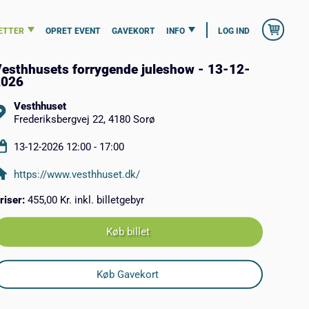
ETTER
OPRET EVENT
GAVEKORT
INFO
LOG IND
esthhusets forrygende juleshow - 13-12-
2026
Vesthhuset
Frederiksbergvej 22, 4180 Sorø
13-12-2026 12:00 - 17:00
https://www.vesthhuset.dk/
riser:
455,00 Kr. inkl. billetgebyr
Køb billet
Køb Gavekort