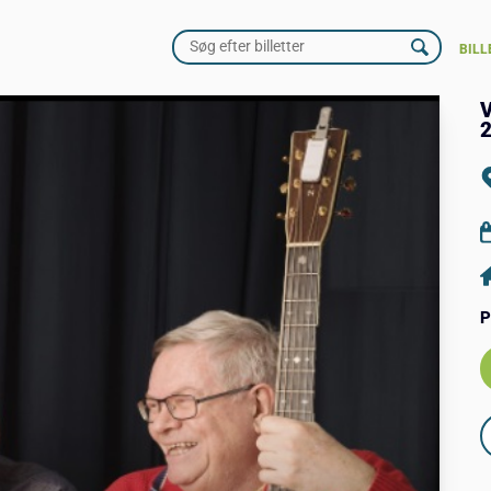
BILL
V
P