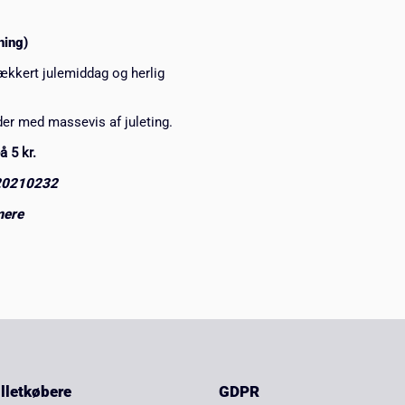
ning)
kkert julemiddag og herlig
der med massevis af juleting.
å 5 kr.
 20210232
mere
billetkøbere
GDPR