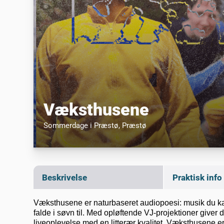
Væksthusene
Sommerdage i Præstø
, Præstø
Beskrivelse
Praktisk info
Væksthusene er naturbaseret audiopoesi: musik du kan
falde i søvn til. Med opløftende VJ-projektioner giver
liveoplevelse med en litterær kvalitet. Væksthusene er