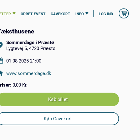
ETTER
OPRET EVENT
GAVEKORT
INFO
LOG IND
Væksthusene
Sommerdage i Præstø
Lygtevej 5, 4720 Præstø
01-08-2025 21:00
www.sommerdage.dk
riser:
0,00 Kr.
Køb billet
Køb Gavekort