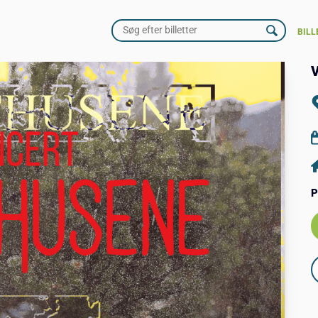
BILL
P