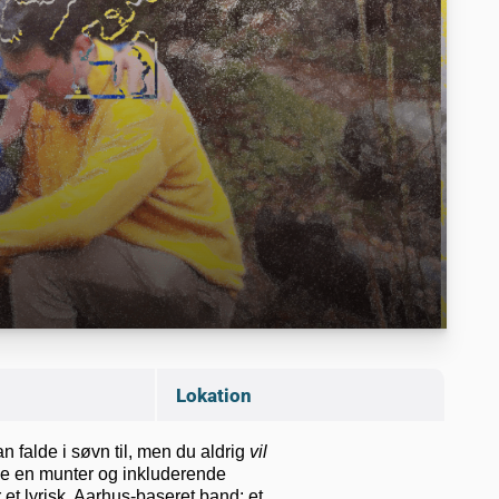
Lokation
 falde i søvn til, men du aldrig
vil
 de en munter og inkluderende
 et lyrisk, Aarhus-baseret band: et