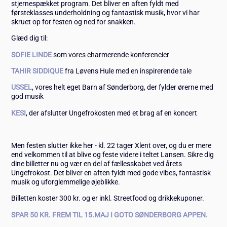
stjernespækket program. Det bliver en aften fyldt med
førsteklasses underholdning og fantastisk musik, hvor vi har
skruet op for festen og ned for snakken.
Glæd dig til:
SOFIE LINDE
som vores charmerende konferencier
TAHIR SIDDIQUE
fra Løvens Hule med en inspirerende tale
USSEL
, vores helt eget Barn af Sønderborg, der fylder ørerne med
god musik
KESI
, der afslutter Ungefrokosten med et brag af en koncert
Men festen slutter ikke her - kl. 22 tager Xlent over, og du er mere
end velkommen til at blive og feste videre i teltet Lansen. Sikre dig
dine billetter nu og vær en del af fællesskabet ved årets
Ungefrokost. Det bliver en aften fyldt med gode vibes, fantastisk
musik og uforglemmelige øjeblikke.
Billetten koster 300 kr. og er inkl. Streetfood og drikkekuponer.
SPAR 50 KR. FREM TIL 15.MAJ I GOTO SØNDERBORG APPEN.