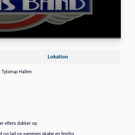
Lokation
i Tylstrup Hallen
der ellers dukker op
ed og lad os sammen skabe en festlig