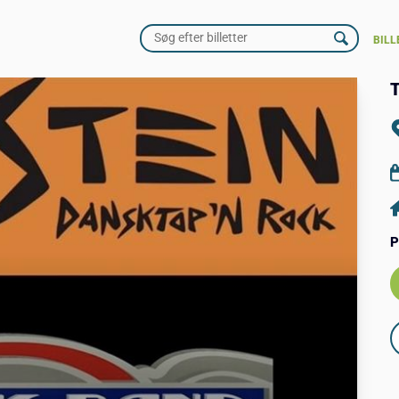
BILL
T
P