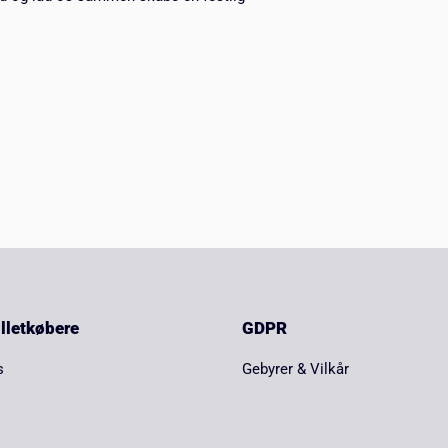
billetkøbere
GDPR
s
Gebyrer & Vilkår