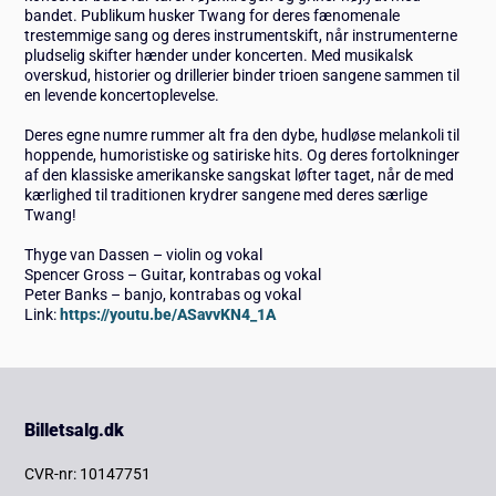
bandet. Publikum husker Twang for deres fænomenale
trestemmige sang og deres instrumentskift, når instrumenterne
pludselig skifter hænder under koncerten. Med musikalsk
overskud, historier og drillerier binder trioen sangene sammen til
en levende koncertoplevelse.
Deres egne numre rummer alt fra den dybe, hudløse melankoli til
hoppende, humoristiske og satiriske hits. Og deres fortolkninger
af den klassiske amerikanske sangskat løfter taget, når de med
kærlighed til traditionen krydrer sangene med deres særlige
Twang!
Thyge van Dassen – violin og vokal
Spencer Gross – Guitar, kontrabas og vokal
Peter Banks – banjo, kontrabas og vokal
Link:
https://youtu.be/ASavvKN4_1A
Billetsalg.dk
CVR-nr: 10147751