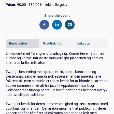
Priser:
90,00 - 180,00 Kr. inkl. billetgebyr
Share the event
Beskrivelse
Praktisk info
Lokation
En koncert med Twang er uforudsigelig. Koncerten er fyldt med
humor og varme, når de tre musikere går på scenen og samles
om deres fælles mikrofon.
Twangs besætning med guitar, violin, banjo, kontrabas og
trestemmig sang er måske nok essensen af den amerikanske
folkemusik, men samtidig er trioen kendt for at blande stilarter og
epoker sammen, med alt fra jazz til Appalachia-musik og
violinbaserede hiphop beats. De har fundet deres helt eget udtryk
uden at slippe traditionen.
Twang er kendt for deres nærvær, ærlighed og tætte samspil med
publikum og hinanden. Det er ikke unormalt, at publikum til deres
koncerter både får tårer i øjenkrogen og griner højlydt med