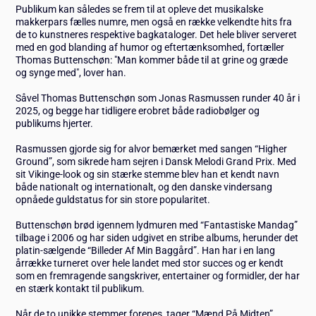
Publikum kan således se frem til at opleve det musikalske
makkerpars fælles numre, men også en række velkendte hits fra
de to kunstneres respektive bagkataloger. Det hele bliver serveret
med en god blanding af humor og eftertænksomhed, fortæller
Thomas Buttenschøn: "Man kommer både til at grine og græde
og synge med", lover han.
Såvel Thomas Buttenschøn som Jonas Rasmussen runder 40 år i
2025, og begge har tidligere erobret både radiobølger og
publikums hjerter.
Rasmussen gjorde sig for alvor bemærket med sangen “Higher
Ground”, som sikrede ham sejren i Dansk Melodi Grand Prix. Med
sit Vikinge-look og sin stærke stemme blev han et kendt navn
både nationalt og internationalt, og den danske vindersang
opnåede guldstatus for sin store popularitet.
Buttenschøn brød igennem lydmuren med “Fantastiske Mandag”
tilbage i 2006 og har siden udgivet en stribe albums, herunder det
platin-sælgende “Billeder Af Min Baggård”. Han har i en lang
årrække turneret over hele landet med stor succes og er kendt
som en fremragende sangskriver, entertainer og formidler, der har
en stærk kontakt til publikum.
Når de to unikke stemmer forenes, tager “Mænd På Midten”