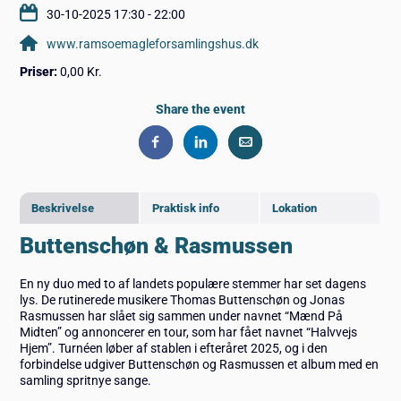
30-10-2025 17:30 - 22:00
www.ramsoemagleforsamlingshus.dk
Priser:
0,00 Kr.
Share the event
Beskrivelse
Praktisk info
Lokation
Buttenschøn & Rasmussen
En ny duo med to af landets populære stemmer har set dagens
lys. De rutinerede musikere Thomas Buttenschøn og Jonas
Rasmussen har slået sig sammen under navnet “Mænd På
Midten” og annoncerer en tour, som har fået navnet “Halvvejs
Hjem”. Turnéen løber af stablen i efteråret 2025, og i den
forbindelse udgiver Buttenschøn og Rasmussen et album med en
samling spritnye sange.