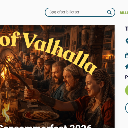
BILL
T
P