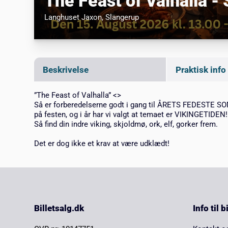
The Feast of Valhalla 
Langhuset Jaxon
, Slangerup
Beskrivelse
Praktisk info
”The Feast of Valhalla” <>
Så er forberedelserne godt i gang til ÅRETS FEDESTE SOM
på festen, og i år har vi valgt at temaet er VIKINGETIDEN!
Så find din indre viking, skjoldmø, ork, elf, gorker frem.
Det er dog ikke et krav at være udklædt!
Billetsalg.dk
Info til 