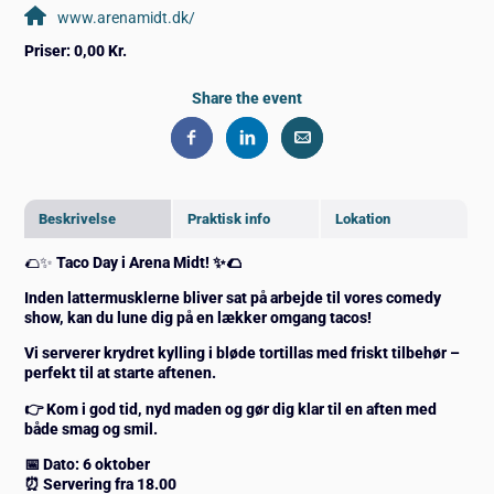
www.arenamidt.dk/
Priser:
0,00 Kr.
Share the event
Beskrivelse
Praktisk info
Lokation
🌮✨
Taco Day i Arena Midt! ✨🌮
Inden lattermusklerne bliver sat på arbejde til vores comedy
show, kan du lune dig på en lækker omgang tacos!
Vi serverer krydret kylling i bløde tortillas med friskt tilbehør –
perfekt til at starte aftenen.
👉 Kom i god tid, nyd maden og gør dig klar til en aften med
både smag og smil.
📅 Dato: 6 oktober
⏰ Servering fra 18.00