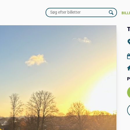
BILL
P