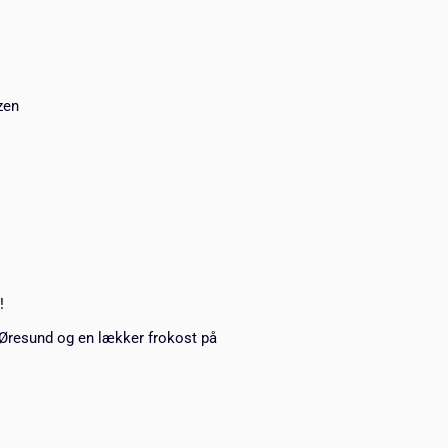
zen
!
i Øresund og en lækker frokost på