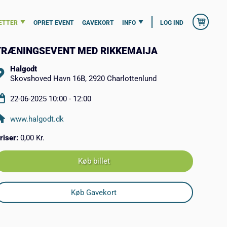
ETTER
OPRET EVENT
GAVEKORT
INFO
LOG IND
TRÆNINGSEVENT MED RIKKEMAIJA
Halgodt
Skovshoved Havn 16B, 2920 Charlottenlund
22-06-2025 10:00 - 12:00
www.halgodt.dk
riser:
0,00 Kr.
Køb billet
Køb Gavekort