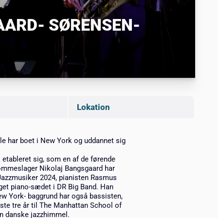
ARD- SØRENSEN-
Lokation
le har boet i New York og uddannet sig
k etableret sig, som en af de førende
rommeslager Nikolaj Bangsgaard har
e Jazzmusiker 2024, pianisten Rasmus
taget piano-sædet i DR Big Band. Han
 York- baggrund har også bassisten,
jste tre år til The Manhattan School of
den danske jazzhimmel.