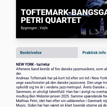
TOFTEMARK-BANGSGA
PETRI QUARTET
Bygningen
, Vejle
Beskrivelse
Praktisk info
NEW YORK - tur/retur
Aftenens band består af fire danske jazzmusikere, som al
der.
Andreas Toftemark har på kort tid efter sin tid i New Yor
unge saxofonister på den danske jazzscene. Den unge t
opholdt sig tre år i verdens jazz-metropol. Årets Dansk
Sørensen, er utroligt talentfuld. Han har i øvrigt nu over
modtog Ben Webster-prisen 2025. Samme spændende New
Mathias Petri, idet han efter sin uddannelse i Danmark re
Music. Siden har han været en klart lysende stjerne på 