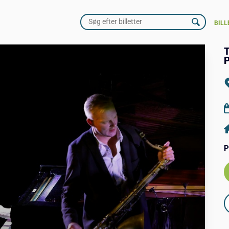
BILL
P