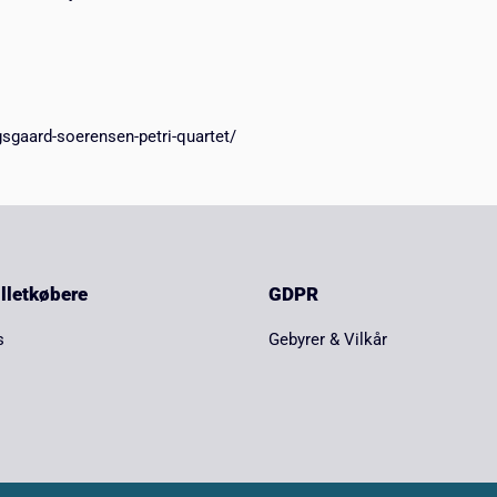
gsgaard-soerensen-petri-quartet/
billetkøbere
GDPR
s
Gebyrer & Vilkår