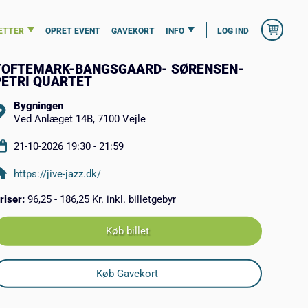
ETTER
OPRET EVENT
GAVEKORT
INFO
LOG IND
TOFTEMARK-BANGSGAARD- SØRENSEN-
PETRI QUARTET
Bygningen
Ved Anlæget 14B, 7100 Vejle
21-10-2026 19:30 - 21:59
https://jive-jazz.dk/
riser:
96,25 - 186,25 Kr. inkl. billetgebyr
Køb billet
Køb Gavekort