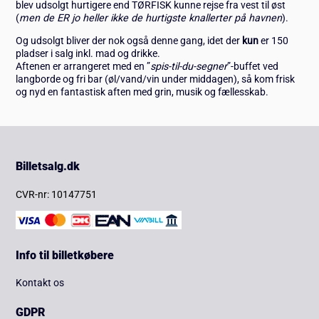
blev udsolgt hurtigere end TØRFISK kunne rejse fra vest til øst
(
men de ER jo heller ikke de hurtigste knallerter på havnen
).
Og udsolgt bliver der nok også denne gang, idet der
kun
er 150
pladser i salg inkl. mad og drikke.
Aftenen er arrangeret med en ”
spis-til-du-segner
”-buffet ved
langborde og fri bar (øl/vand/vin under middagen), så kom frisk
og nyd en fantastisk aften med grin, musik og fællesskab.
Billetsalg.dk
CVR-nr: 10147751
Info til billetkøbere
Kontakt os
GDPR