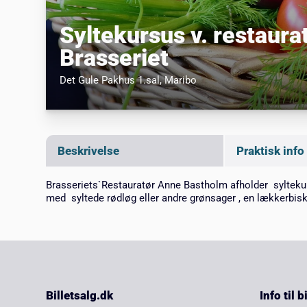
Syltekursus v. restaur
Brasseriet
Det Gule Pakhus 1.sal
, Maribo
Beskrivelse
Praktisk info
Brasseriets`Restauratør Anne Bastholm afholder syltekursu
med syltede rødløg eller andre grønsager , en lækkerbis
Billetsalg.dk
Info til 