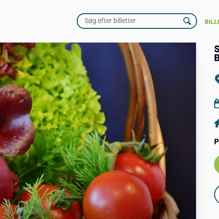
BILL
S
B
P