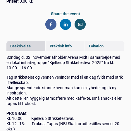
Priser:
0,00 Kr.
Share the event
Beskrivelse
Praktisk info
Lokation
Søndag d. 02. november afholder Arena Midt i samarbejde med
en lokal initiativgruppe “Kjellerup Strikkefestival 2025” fra kl.
10.00 – 16.00.
Tag strikketøjet og venner/veninder med til en dag fyldt med strik
i fællesskab.
Mange spændende stande hvor man kan se nyheder og få ny
inspiration.
Alt dette i en hyggelig atmosfære med kaffe/te, små snacks eller
tapas til frokost.
PROGRAM:
Kl. 10.00: Kjellerup Strikkefestival.
Kl. 12–13: Frokost Tapas (NB! Skal forudbestilles senest 20.
okt.)