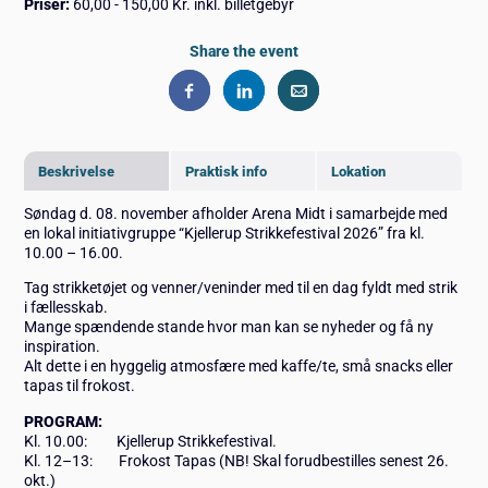
Priser:
60,00 - 150,00 Kr. inkl. billetgebyr
Share the event
Beskrivelse
Praktisk info
Lokation
Søndag d. 08. november afholder Arena Midt i samarbejde med
en lokal initiativgruppe “Kjellerup Strikkefestival 2026” fra kl.
10.00 – 16.00.
Tag strikketøjet og venner/veninder med til en dag fyldt med strik
i fællesskab.
Mange spændende stande hvor man kan se nyheder og få ny
inspiration.
Alt dette i en hyggelig atmosfære med kaffe/te, små snacks eller
tapas til frokost.
PROGRAM:
Kl. 10.00: Kjellerup Strikkefestival.
Kl. 12–13: Frokost Tapas (NB! Skal forudbestilles senest 26.
okt.)