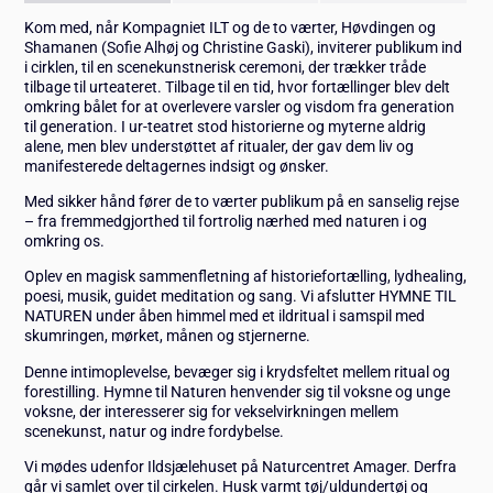
Kom med, når Kompagniet ILT og de to værter, Høvdingen og
Shamanen (Sofie Alhøj og Christine Gaski), inviterer publikum ind
i cirklen, til en scenekunstnerisk ceremoni, der trækker tråde
tilbage til urteateret. Tilbage til en tid, hvor fortællinger blev delt
omkring bålet for at overlevere varsler og visdom fra generation
til generation. I ur-teatret stod historierne og myterne aldrig
alene, men blev understøttet af ritualer, der gav dem liv og
manifesterede deltagernes indsigt og ønsker.
Med sikker hånd fører de to værter publikum på en sanselig rejse
– fra fremmedgjorthed til fortrolig nærhed med naturen i og
omkring os.
Oplev en magisk sammenfletning af historiefortælling, lydhealing,
poesi, musik, guidet meditation og sang. Vi afslutter HYMNE TIL
NATUREN under åben himmel med et ildritual i samspil med
skumringen, mørket, månen og stjernerne.
Denne intimoplevelse, bevæger sig i krydsfeltet mellem ritual og
forestilling. Hymne til Naturen henvender sig til voksne og unge
voksne, der interesserer sig for vekselvirkningen mellem
scenekunst, natur og indre fordybelse.
Vi mødes udenfor Ildsjælehuset på Naturcentret Amager. Derfra
går vi samlet over til cirkelen. Husk varmt tøj/uldundertøj og