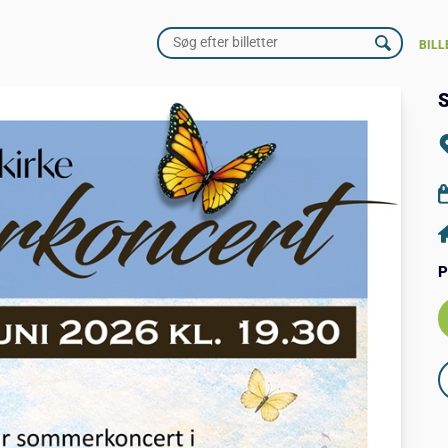
BILL
S
P