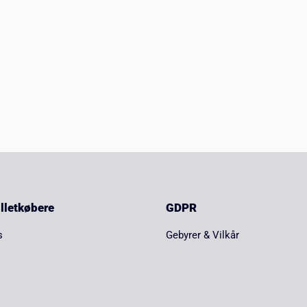
billetkøbere
GDPR
s
Gebyrer & Vilkår