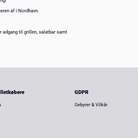
ing!
meren af i Nordhavn.
adgang til grillen, salatbar samt
billetkøbere
GDPR
s
Gebyrer & Vilkår