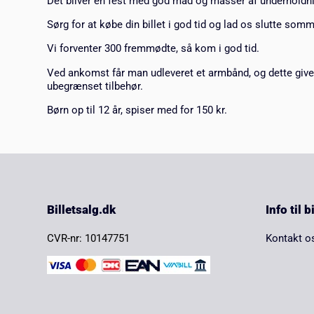
Det bliver en fest med god mad og masser af underholdn
Sørg for at købe din billet i god tid og lad os slutte som
Vi forventer 300 fremmødte, så kom i god tid.
Ved ankomst får man udleveret et armbånd, og dette giver 
ubegrænset tilbehør.
Børn op til 12 år, spiser med for 150 kr.
Billetsalg.dk
Info til 
CVR-nr: 10147751
Kontakt o