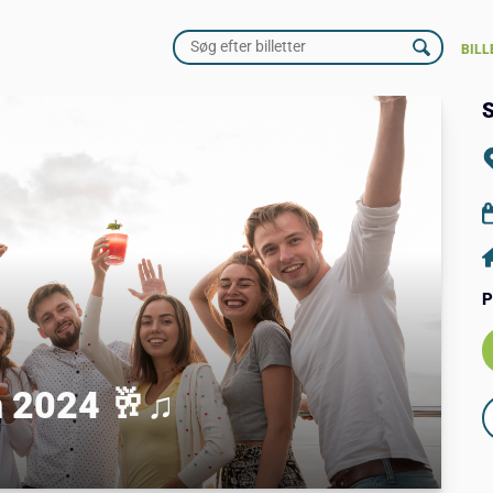
BILL
S
P
n 2024 🥂♫