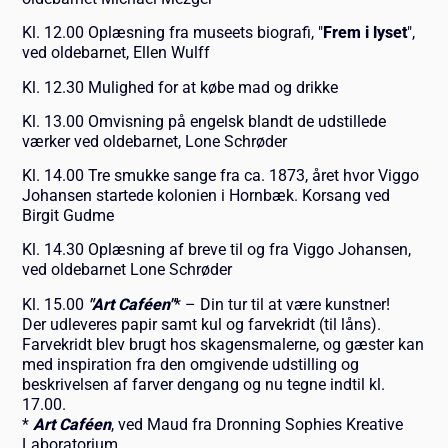
Kl. 12.00 Oplæsning fra museets biografi, "
Frem i lyset
",
ved oldebarnet, Ellen Wulff
Kl. 12.30 Mulighed for at købe mad og drikke
Kl. 13.00 Omvisning på engelsk blandt de udstillede
værker ved oldebarnet, Lone Schrøder
Kl. 14.00 Tre smukke sange fra ca. 1873, året hvor Viggo
Johansen startede kolonien i Hornbæk. Korsang ved
Birgit Gudme
Kl. 14.30 Oplæsning af breve til og fra Viggo Johansen,
ved oldebarnet Lone Schrøder
Kl. 15.00
"Art Caféen"
* – Din tur til at være kunstner!
Der udleveres papir samt kul og farvekridt (til låns).
Farvekridt blev brugt hos skagensmalerne, og gæster kan
med inspiration fra den omgivende udstilling og
beskrivelsen af farver dengang og nu tegne indtil kl.
17.00.
*
Art Caféen
, ved Maud fra Dronning Sophies Kreative
Laboratorium