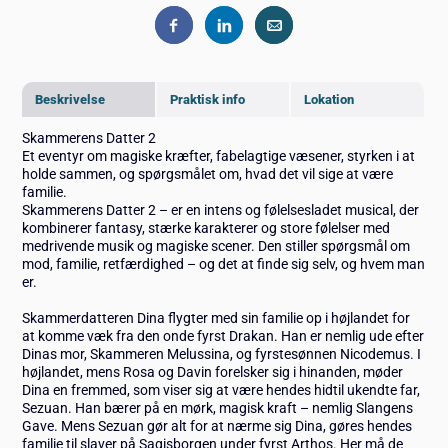
Beskrivelse
Praktisk info
Lokation
Skammerens Datter 2
Et eventyr om magiske kræfter, fabelagtige væsener, styrken i at
holde sammen, og spørgsmålet om, hvad det vil sige at være
familie.
Skammerens Datter 2 – er en intens og følelsesladet musical, der
kombinerer fantasy, stærke karakterer og store følelser med
medrivende musik og magiske scener. Den stiller spørgsmål om
mod, familie, retfærdighed – og det at finde sig selv, og hvem man
er.
Skammerdatteren Dina flygter med sin familie op i højlandet for
at komme væk fra den onde fyrst Drakan. Han er nemlig ude efter
Dinas mor, Skammeren Melussina, og fyrstesønnen Nicodemus. I
højlandet, mens Rosa og Davin forelsker sig i hinanden, møder
Dina en fremmed, som viser sig at være hendes hidtil ukendte far,
Sezuan. Han bærer på en mørk, magisk kraft – nemlig Slangens
Gave. Mens Sezuan gør alt for at nærme sig Dina, gøres hendes
familie til slaver på Sagisborgen under fyrst Arthos. Her må de