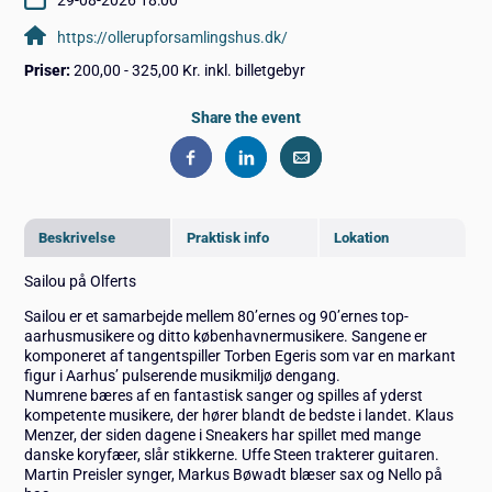
29-08-2026 18:00
https://ollerupforsamlingshus.dk/
Priser:
200,00 - 325,00 Kr. inkl. billetgebyr
Share the event
Beskrivelse
Praktisk info
Lokation
Sailou på Olferts
Sailou er et samarbejde mellem 80’ernes og 90’ernes top-
aarhusmusikere og ditto københavnermusikere. Sangene er
komponeret af tangentspiller Torben Egeris som var en markant
figur i Aarhus’ pulserende musikmiljø dengang.
Numrene bæres af en fantastisk sanger og spilles af yderst
kompetente musikere, der hører blandt de bedste i landet. Klaus
Menzer, der siden dagene i Sneakers har spillet med mange
danske koryfæer, slår stikkerne. Uffe Steen trakterer guitaren.
Martin Preisler synger, Markus Bøwadt blæser sax og Nello på