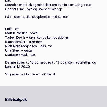
bas.
Sounden er britisk og mindelser om bands som Sting, Peter
Gabriel, Pink Floyd og Bowie dukker op.
Få en stor musikalsk oplevelse med Sailou!
Sailou er:
Martin Preisler – vokal
Torben Egeris – keys, kor og kompositioner
Klaus Menzer – trommer
Niels Nello Mogensen – bas, kor
Uffe Steen – guitar
Marius Bøwadt - sax
Dørene åbner kl. 18.00, middag kl. 19.00 (køb madbilletter) og
koncert kl. 20.30
Vi glæder os til at se jer på Olferts!
Billetsalg.dk