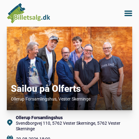
Sailou på Olferts
Ollerup Forsamlingshus
, Vester Skerninge
Ollerup Forsamlingshus
Svendborgvej 110, 5762 Vester Skerninge, 5762 Vester
Skerninge