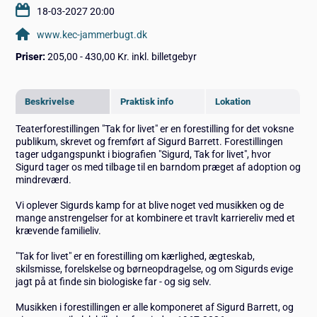
18-03-2027 20:00
www.kec-jammerbugt.dk
Priser:
205,00 - 430,00 Kr. inkl. billetgebyr
Beskrivelse
Praktisk info
Lokation
Teaterforestillingen "Tak for livet" er en forestilling for det voksne
publikum, skrevet og fremført af Sigurd Barrett. Forestillingen
tager udgangspunkt i biografien "Sigurd, Tak for livet", hvor
Sigurd tager os med tilbage til en barndom præget af adoption og
mindreværd.
Vi oplever Sigurds kamp for at blive noget ved musikken og de
mange anstrengelser for at kombinere et travlt karriereliv med et
krævende familieliv.
"Tak for livet" er en forestilling om kærlighed, ægteskab,
skilsmisse, forelskelse og børneopdragelse, og om Sigurds evige
jagt på at finde sin biologiske far - og sig selv.
Musikken i forestillingen er alle komponeret af Sigurd Barrett, og