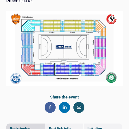
Priser:
0,00 Kr.
Share the event
Beskrivelse
Praktisk info
Lokation