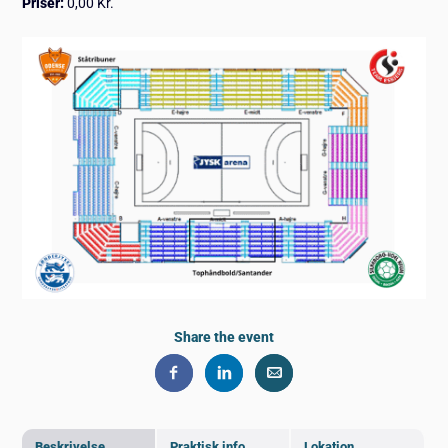
Priser:
0,00 Kr.
Share the event
Beskrivelse
Praktisk info
Lokation