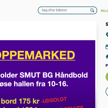
BILL
P