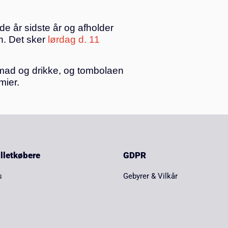
e år sidste år og afholder
n. Det sker
lørdag d. 11
 mad og drikke, og tombolaen
mier.
billetkøbere
GDPR
s
Gebyrer & Vilkår