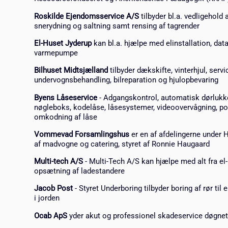
Roskilde Ejendomsservice A/S
tilbyder bl.a. vedligehold 
snerydning og saltning samt rensing af tagrender
El-Huset Jyderup
kan bl.a. hjælpe med elinstallation, dat
varmepumpe
Bilhuset Midtsjælland
tilbyder dækskifte, vinterhjul, servi
undervognsbehandling, bilreparation og hjulopbevaring
Byens Låseservice
- Adgangskontrol, automatisk dørlukker,
nøgleboks, kodelåse, låsesystemer, videoovervågning, po
omkodning af låse
Vommevad Forsamlingshus
er en af afdelingerne under 
af madvogne og catering, styret af Ronnie Haugaard
Multi-tech A/S
- Multi-Tech A/S kan hjælpe med alt fra el-
opsætning af ladestandere
Jacob Post
- Styret Underboring tilbyder boring af rør til 
i jorden
Ocab ApS
yder akut og professionel skadeservice døgnet 