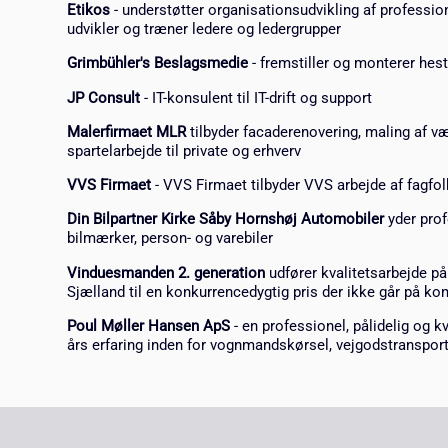
Etikos
- understøtter organisationsudvikling af professio
udvikler og træner ledere og ledergrupper
Grimbühler's Beslagsmedie
- fremstiller og monterer hes
JP Consult
- IT-konsulent til IT-drift og support
Malerfirmaet MLR
tilbyder facaderenovering, maling af v
spartelarbejde til private og erhverv
VVS Firmaet
- VVS Firmaet tilbyder VVS arbejde af fagfolk
Din Bilpartner Kirke Såby Hornshøj Automobiler
yder prof
bilmærker, person- og varebiler
Vinduesmanden 2. generation
udfører kvalitetsarbejde på
Sjælland til en konkurrencedygtig pris der ikke går på k
Poul Møller Hansen ApS
- en professionel, pålidelig og
års erfaring inden for vognmandskørsel, vejgodstranspo