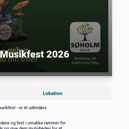
 Musikfest 2026
Lokation
sikfest - er et udendørs
 dans og fest i smukke rammer for
år og give dem muligheden for at