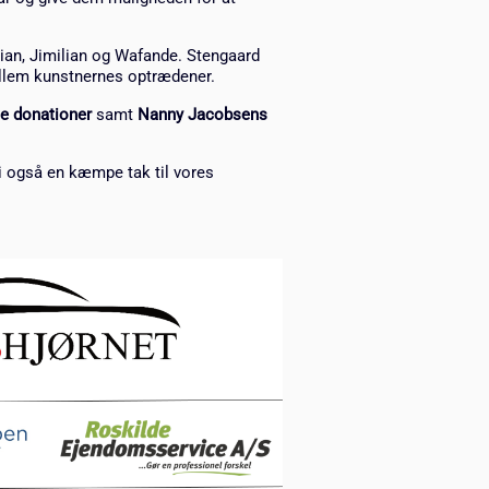
tian, Jimilian og Wafande. Stengaard
ellem kunstnernes optrædener.
le donationer
samt
Nanny Jacobsens
vi også en kæmpe tak til vores