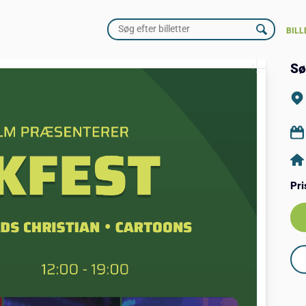
BILL
Sø
Pri