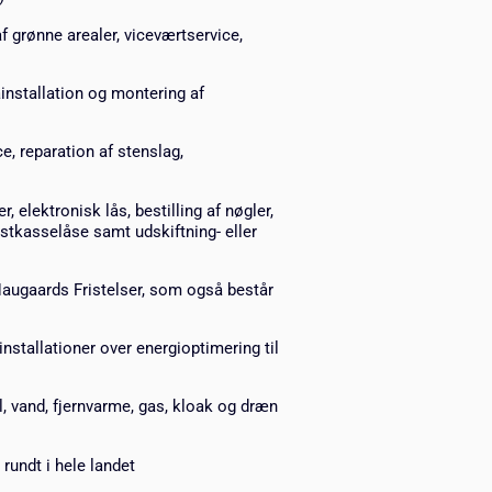
af grønne arealer, viceværtservice,
ainstallation og montering af
ce, reparation af stenslag,
 elektronisk lås, bestilling af nøgler,
stkasselåse samt udskiftning- eller
Haugaards Fristelser, som også består
installationer over energioptimering til
el, vand, fjernvarme, gas, kloak og dræn
rundt i hele landet