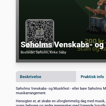
Søholms Venskabs- og
Bostedet Søholm
, Kirke Såby
Beskrivelse
Praktisk info
Søholms Venskabs- og Musikfest - eller bare Søholms Mu
musikarrangement.
Hensigten er, at skabe en uforglemmelig dag med musik,
vores beboere og andre mennesker med lignende livsvilk