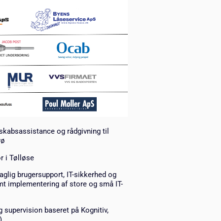
nskabsassistance og rådgivning til
rø
r i Tølløse
aglig brugersupport, IT-sikkerhed og
mt implementering af store og små IT-
g supervision baseret på Kognitiv,
)